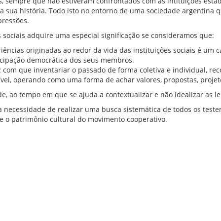
s, sempre que não estiveram confrontados com as intituições estad
a sua história. Todo isto no entorno de uma sociedade argentina 
pressões.
 sociais adquire uma especial significação se consideramos que:
iências originadas ao redor da vida das instituições sociais é um 
icipação democrática dos seus membros.
 com que inventariar o passado de forma coletiva e individual, re
sível, operando como uma forma de achar valores, propostas, projet
e, ao tempo em que se ajuda a contextualizar e não idealizar as l
a necessidade de realizar uma busca sistemática de todos os test
e o patrimônio cultural do movimento cooperativo.