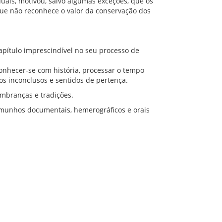
uais, motivou, salvo algumas exceções, que os
que não reconhece o valor da conservação dos
capítulo imprescindível no seu processo de
conhecer-se com história, processar o tempo
os inconclusos e sentidos de pertença.
embranças e tradições.
emunhos documentais, hemerográficos e orais