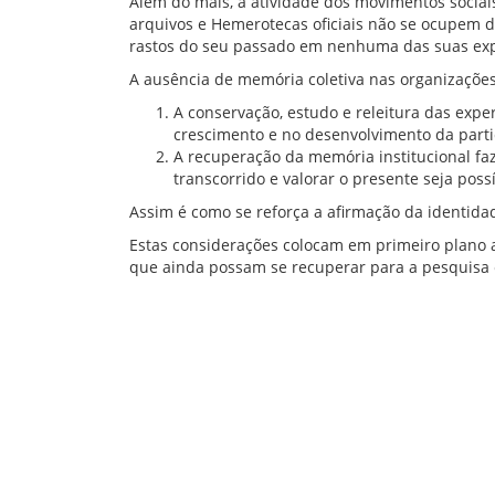
Além do mais, a atividade dos movimentos sociai
arquivos e Hemerotecas oficiais não se ocupem d
rastos do seu passado em nenhuma das suas ex
A ausência de memória coletiva nas organizações
A conservação, estudo e releitura das exper
crescimento e no desenvolvimento da part
A recuperação da memória institucional faz
transcorrido e valorar o presente seja pos
Assim é como se reforça a afirmação da identidad
Estas considerações colocam em primeiro plano 
que ainda possam se recuperar para a pesquisa 