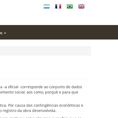
Español
Francés
Portugués
Inglés
os
 -a oficial- corresponde ao conjunto de dados
ovimento social, aos como, porquê e para que
tica. Por causa das contingências econômicas e
o registro da obra desenvolvida.